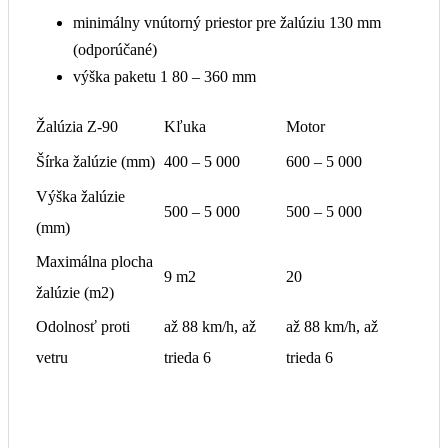
F80
⭐⭐⭐ NAJPREDÁVANEJŠIA
lamela Z 90
Najpredávanejšie vonkajšie žalúzie pre
prémiové tienenie
Tento typ žalúzií patrí medzi naše najpredávanejšie a
najobľúbenejšie riešenia
exteriérového tienenia
. Vďaka Z-lamelám
poskytujú výborné zatemnenie, vysokú stabilitu vo vetre a účinnú
ochranu pred prehrievaním interiéru.
Z90 žalúzie
sú ideálnou
voľbou ako pre rodinné domy, veľké presklené plochy moderných
novostavieb tak aj pre byty a kancelárie.