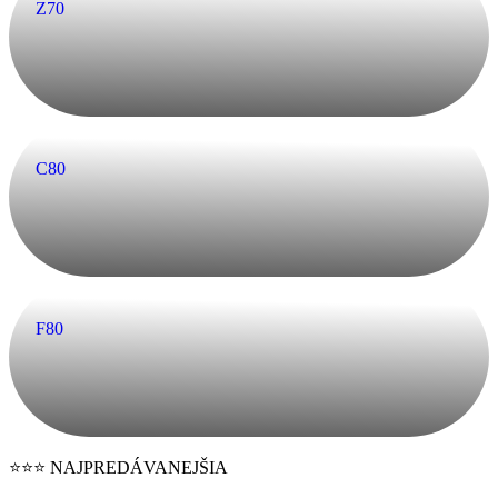
nad svetlom, teplotou aj súkromím. Vďaka nastaviteľným lamelám
si vytvoríte ideálne podmienky počas celého dňa – jemné denné
svetlo bez oslňovania, príjemný tieň počas horúčav a pokojné
súkromie večer.
Vonkajšie žalúzie zachytávajú slnečné lúče ešte
pred oknom, čím výrazne znižujú prehrievanie interiéru. Váš domov
tak zostáva prirodzene chladnejší, bez potreby neustáleho chladenia.
Výsledkom je nielen úspora energie, ale hlavne vyšší komfort
bývania bez kompromisov.
Moderné riešenia navyše prinášajú úplnú
jednoduchosť. Žalúzie môžete ovládať jedným tlačidlom alebo
automaticky – podľa času, počasia či vašich návykov. Váš dom sa
prispôsobí vám, nie naopak.
A napokon – komfort je aj o pocite
bezpečia a estetiky. Vonkajšie žalúzie chránia váš súkromný priestor
a zároveň dodávajú domu moderný, čistý vzhľad.
Ak chcete bývať pohodlnejšie, tichšie a s väčšou kontrolou nad
svojím prostredím, vonkajšie žalúzie na mieru sú riešenie, ktoré
pocítite každý deň.