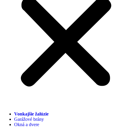
Plastové okná
Hliníkové okná
Vchodové dvere
Terasové dvere
Siete proti hmyzu
Pergoly
Markízy