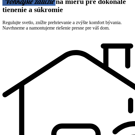
Vonkajšie žalúzie
Garážové brány
Okná a dvere