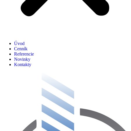
Spravovať možnosti
Správa služieb
Spravovať {vendor_count} dodávateľov
Prečítajte si viac o týchto účeloch
Zobraziť
Prijať
Odmietnuť
Zobraziť predvoľby
Uložiť predvoľby
predvoľby
Ochrana osobných údajov a poučenie o cookies
Ochrana osobných údajov a poučenie o cookies
Ochrana osobných údajov a poučenie o cookies
Preskočiť na obsah
Úvod
Cenník
Referencie
Novinky
Kontakty