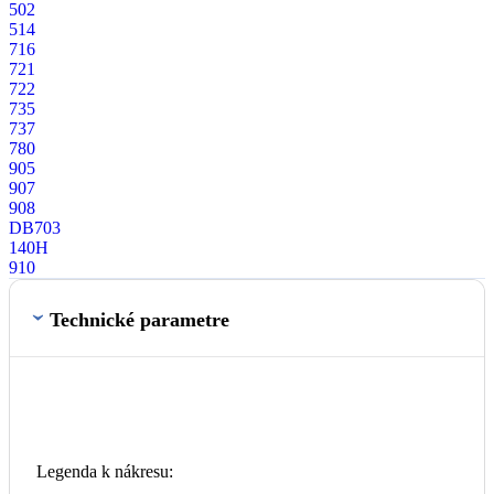
T80
Novinka
Z70
C80