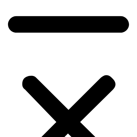
Vonkajšie žalúzie
Garážové brány
Okná a dvere