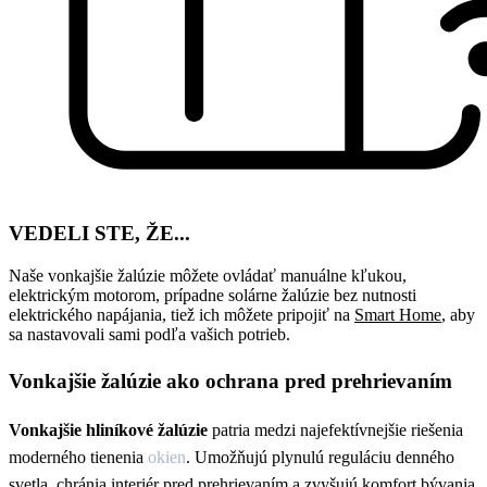
Plastové okná
Hliníkové okná
Vchodové dvere
Terasové dvere
Siete proti hmyzu