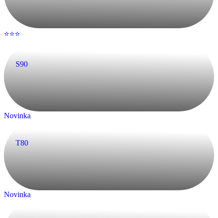
Naše vonkajšie žalúzie môžete ovládať manuálne kľukou,
elektrickým motorom, prípadne solárne žalúzie bez nutnosti
elektrického napájania, tiež ich môžete pripojiť na
Smart Home
, aby
sa nastavovali sami podľa vašich potrieb.
Vonkajšie žalúzie ako ochrana pred prehrievaním
Vonkajšie hliníkové žalúzie
patria medzi najefektívnejšie riešenia
moderného tienenia
okien
. Umožňujú plynulú reguláciu denného
svetla, chránia interiér pred prehrievaním a zvyšujú komfort bývania
počas celého roka.
Kvalitné
exteriérové žalúzie
dokážu výrazne
obmedziť prehrievanie miestností v letných mesiacoch, znížiť
potrebu klimatizácie a prispieť k dlhodobým energetickým úsporám.
Komfort bývania, ktorý pocítite každý deň
Predstavte si domov, kde vás ráno nebudí ostré slnko, kde sa v lete
nemusíte skrývať pred horúčavou a kde máte vždy príjemnú
atmosféru presne podľa vašich predstáv. To je komfort, ktorý
prinášajú vonkajšie žalúzie.
Už nejde len o tienenie. Ide o kontrolu