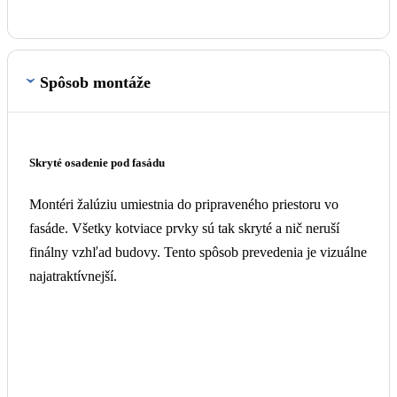
Dostupné prevedenia
010
071
110
130
140
220
240
330
502
514
716
721
722
735
737
780
905
907
908
DB703
140H
910