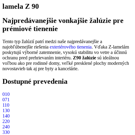
Kvalitné tienenie začína správnou prípravou
Aby vonkajšie žalúzie fungovali spoľahlivo a zároveň pôsobili
elegantne, je dôležité myslieť na ich prípravu už počas stavby.
Dobre navrhnuté riešenie
umožní čisté zabudovanie žalúzií, lepšiu
ochranu detailov fasády a bezproblémovú montáž. Včasná príprava
prináša viac možností, lepší výsledok a eliminuje zbytočné
Z90
dodatočné úpravy či náklady.
⭐⭐⭐
S90
Novinka