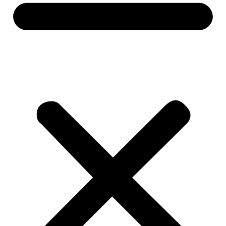
Na poskytovanie tých najlepších skúseností používame technológie,
ako sú súbory cookie na ukladanie a/alebo prístup k informáciám o
zariadení. Súhlas s týmito technológiami nám umožní spracovávať
údaje, ako je správanie pri prehliadaní alebo jedinečné ID na tejto
stránke. Nesúhlas alebo odvolanie súhlasu môže nepriaznivo
ovplyvniť určité vlastnosti a funkcie.
Funkčné
Funkčné
Vždy aktívny
Predvoľby
Predvoľby
Štatistiky
Štatistiky
Marketing
Marketing