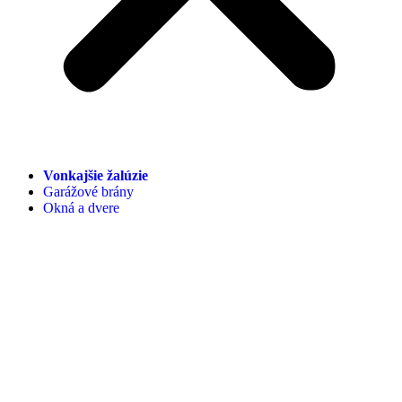
Vchodové dvere
Terasové dvere
Siete proti hmyzu
Pergoly
Markízy
Rolety
Vnútorné tienenie