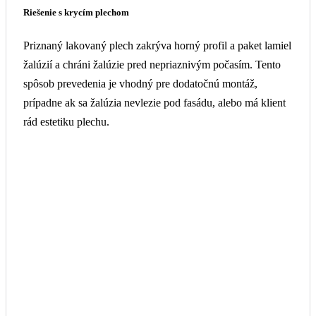
fasáde. Všetky kotviace prvky sú tak skryté a nič neruší
finálny vzhľad budovy. Tento spôsob prevedenia je vizuálne
najatraktívnejší.