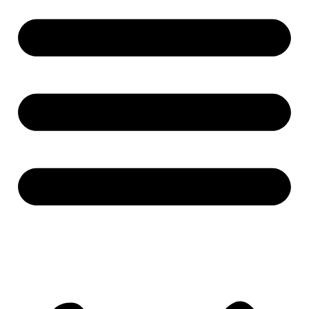
Vonkajšie žalúzie
Garážové brány
Okná a dvere