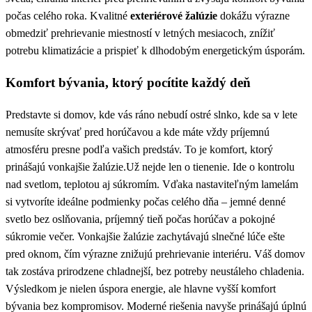
Pergoly
Markízy
Rolety
Vnútorné tienenie
Novinky
Kontakty
Cenník
Referencie
Vonkajšie žalúzie
na mieru pre dokonalé
tienenie a súkromie
Regulujte svetlo, znížte prehrievanie a zvýšte komfort bývania.
Navrhneme a namontujeme riešenie presne pre váš dom.