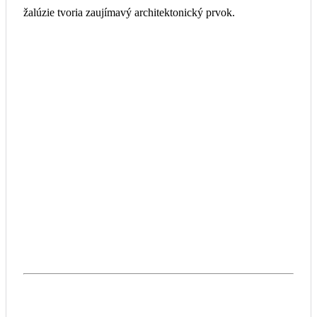
Maximálna plocha
9 m2
20
žalúzie (m2)
Odolnosť proti
až 88 km/h, až
až 88 km/h, až
vetru
trieda 6
trieda 6
Spôsob montáže
Skryté osadenie pod fasádu
Montéri žalúziu umiestnia do pripraveného priestoru vo