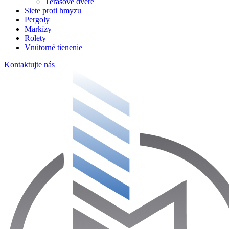
Vonkajšie žalúzie
Garážové brány
Okná a dvere