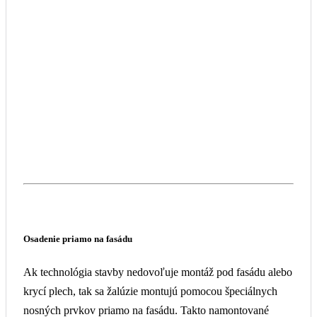
Technické parametre
Legenda k nákresu:
minimálny vnútorný priestor pre žalúziu
130 mm
(odporúčané)
výška paketu 1
80 – 360 mm
Žalúzia Z-90
Kľuka
Motor
Šírka žalúzie (mm)
400 – 5 000
600 – 5 000
Výška žalúzie
500 – 5 000
500 – 5 000
(mm)