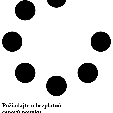
Požiadajte o
bezplatnú
cenovú ponuku